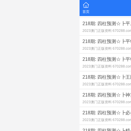
首页
218期: 四柱预测☆┣
2023澳门正版资料 670288.co
218期: 四柱预测☆┣
2023澳门正版资料 670288.co
218期: 四柱预测☆┣
2023澳门正版资料 670288.co
218期: 四柱预测☆┣
2023澳门正版资料 670288.co
218期: 四柱预测☆┣
2023澳门正版资料 670288.co
218期: 四柱预测☆┣
2023澳门正版资料 670288.co
218期: 四柱预测☆┣