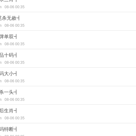
m
08-06 00:35
3尾杀无赦┫
m
08-06 00:35
品牌单双┫
m
08-06 00:35
极品十码┫
m
08-06 00:35
特码大小┫
m
08-06 00:35
稳杀一头┫
m
08-06 00:35
前后生肖┫
m
08-06 00:35
特码特断┫