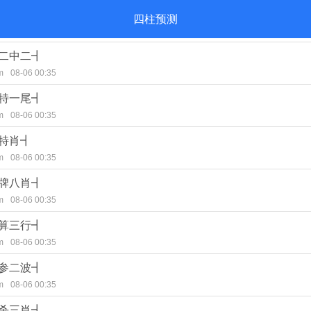
四柱预测
平二中二┫
m
08-06 00:35
平特一尾┫
m
08-06 00:35
平特肖┫
m
08-06 00:35
王牌八肖┫
m
08-06 00:35
神算三行┫
m
08-06 00:35
必参二波┫
m
08-06 00:35
精杀三肖┫